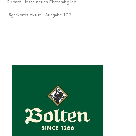
Richard Hesse neues Ehrenmitglied
Jägerkorps Aktuell Ausgabe 122