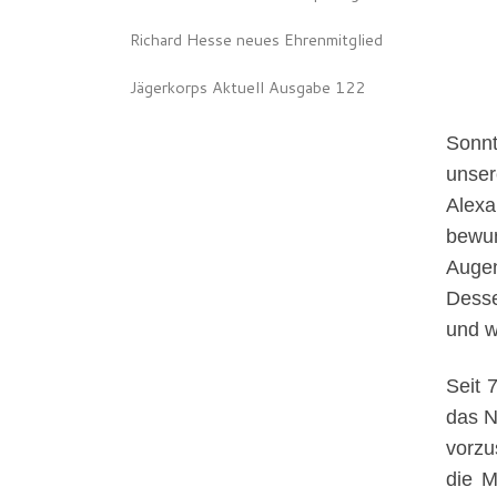
Richard Hesse neues Ehrenmitglied
Jägerkorps Aktuell Ausgabe 122
Sonnt
unse
Alex
bewun
Augen
Desse
und w
Seit 
das N
vorzu
die M