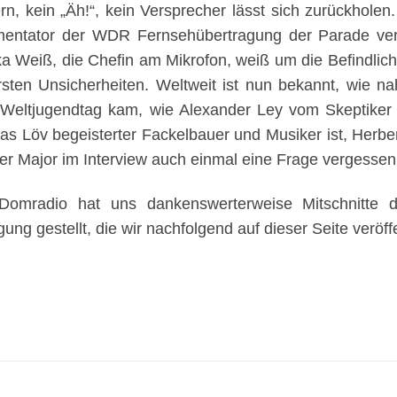
ern, kein „Äh!“, kein Versprecher lässt sich zurückhol
ntator der WDR Fernsehübertragung der Parade verf
a Weiß, die Chefin am Mikrofon, weiß um die Befindlic
rsten Unsicherheiten. Weltweit ist nun bekannt, wie 
Weltjugendtag kam, wie Alexander Ley vom Skeptiker
s Löv begeisterter Fackelbauer und Musiker ist, Herbe
er Major im Interview auch einmal eine Frage vergessen
omradio hat uns dankenswerterweise Mitschnitte de
gung gestellt, die wir nachfolgend auf dieser Seite veröff