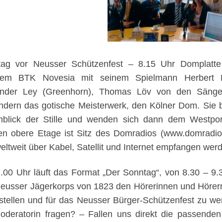
ag vor Neusser Schützenfest – 8.15 Uhr Domplatte
rem BTK Novesia mit seinem Spielmann Herbert Br
ander Ley (Greenhorn), Thomas Löv von den Sänger
dern das gotische Meisterwerk, den Kölner Dom. Sie b
blick der Stille und wenden sich dann dem Westpo
n obere Etage ist Sitz des Domradios (www.domradio
eltweit über Kabel, Satellit und Internet empfangen wer
7.00 Uhr läuft das Format „Der Sonntag“, von 8.30 – 9.
eusser Jägerkorps von 1823 den Hörerinnen und Hörern
stellen und für das Neusser Bürger-Schützenfest zu we
oderatorin fragen? – Fallen uns direkt die passenden 