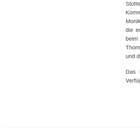
Stott
Komme
Monik
die e
beim 
Thoma
und d
Das D
Verfü