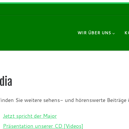
WIR ÜBER UNS
K
dia
finden Sie weitere sehens- und hörenswerte Beiträge
Jetzt spricht der Major
Präsentation unserer CD [Videos]