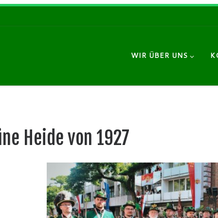
WIR ÜBER UNS
K
üne Heide von 1927