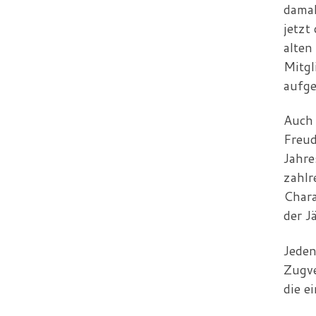
damal
jetzt
alten
Mitgl
aufge
Auch 
Freud
Jahre
zahlr
Chara
der J
Jeden
Zugve
die e