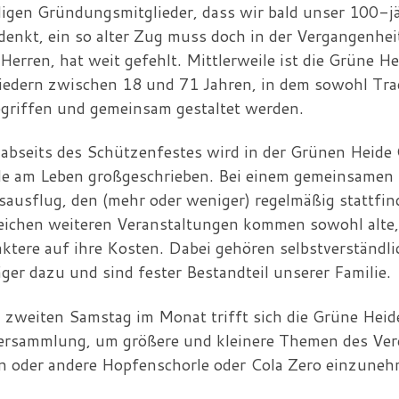
igen Gründungsmitglieder, dass wir bald unser 100-j
 denkt, ein so alter Zug muss doch in der Vergangenhei
 Herren, hat weit gefehlt. Mittlerweile ist die Grüne H
iedern zwischen 18 und 71 Jahren, in dem sowohl Trad
griffen und gemeinsam gestaltet werden.
abseits des Schützenfestes wird in der Grünen Heide
e am Leben großgeschrieben. Bei einem gemeinsamen G
sausflug, den (mehr oder weniger) regelmäßig stattfin
eichen weiteren Veranstaltungen kommen sowohl alte, 
ktere auf ihre Kosten. Dabei gehören selbstverständ
äger dazu und sind fester Bestandteil unserer Familie.
 zweiten Samstag im Monat trifft sich die Grüne Hei
rsammlung, um größere und kleinere Themen des Verei
in oder andere Hopfenschorle oder Cola Zero einzune