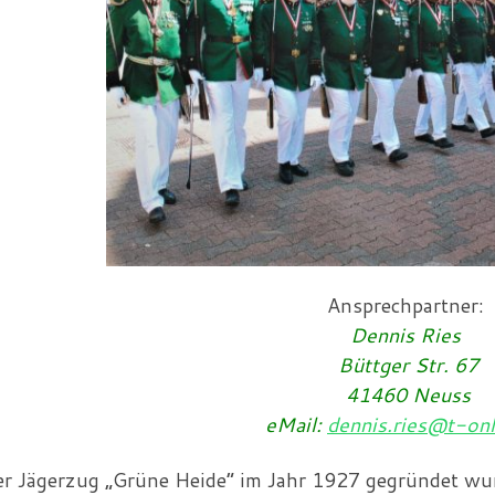
Ansprechpartner:
Dennis Ries
Büttger Str. 67
41460 Neuss
eMail:
dennis.ries@t-onl
er Jägerzug „Grüne Heide“ im Jahr 1927 gegründet wur