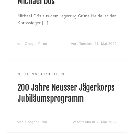
Michael Dös
Michael Dös aus dem Jägerzug Grüne Heide ist der
Korpssieger […]
von
Gregor Piron
Veröffentlicht
11. Mai 2022
NEUE NACHRICHTEN
200 Jahre Neusser Jägerkorps
Jubiläumsprogramm
von
Gregor Piron
Veröffentlicht
2. Mai 2022