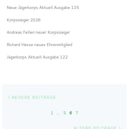
Neue Jägerkorps Aktuell Ausgabe 125
Korpssieger 2026
Andreas Fellen neuer Korpssieger
Richard Hesse neues Ehrenmitglied
Jägerkorps Aktuell Ausgabe 122
Beitragsnavigation
Neuere Beiträge
NEUERE BEITRÄGE
1
…
5
6
7
Ält
ÄLTERE BEITRÄGE