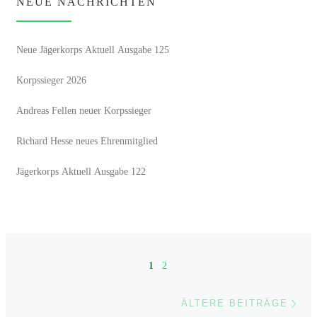
NEUE NACHRICHTEN
Neue Jägerkorps Aktuell Ausgabe 125
Korpssieger 2026
Andreas Fellen neuer Korpssieger
Richard Hesse neues Ehrenmitglied
Jägerkorps Aktuell Ausgabe 122
Beitragsnavigation
1
2
Ält
ÄLTERE BEITRÄGE